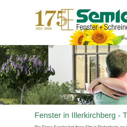
SUCHEN
Sta
Fenster & Türen
Fenster & Schiebe-Türen
Fensterpreise Online
Fensteraustausch
Haustüren
Winter- & Sommergärten
Markisen
Fenster in Illerkirchberg - 