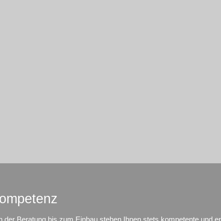
ompetenz
n der Beratung bis zum Einbau stehen Ihnen stets kompetente und erf