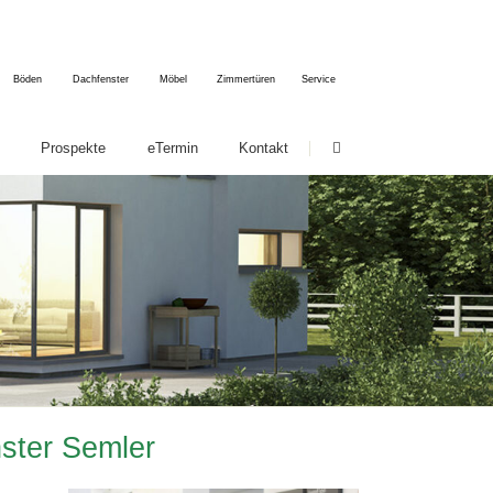
Böden
Dachfenster
Möbel
Zimmertüren
Service
Navigation
Prospekte
eTermin
Kontakt
überspringen
htigung
nser Service für Sie
Beratung & Ausstellung
Reparatur-Service
Herstellung & Produktion
Einbau & Montage
FAQ
enster Semler