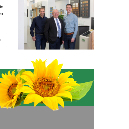
in
en
s
u