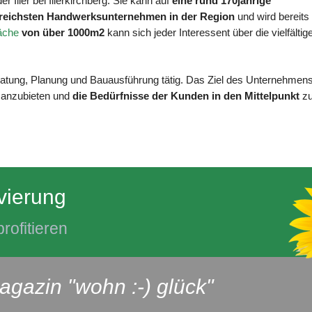
r Iller bei Illerkirchberg. Sie kann auf
eine rund 170jährige
lgreichsten Handwerksunternehmen in der Region
und wird bereits 
äche
von über 1000m2
kann sich jeder Interessent über die vielfältig
ratung, Planung und Bauausführung tätig. Das Ziel des Unternehmen
is anzubieten und
die Bedürfnisse der Kunden in den Mittelpunkt
z
vierung
rofitieren
agazin "wohn :-) glück"