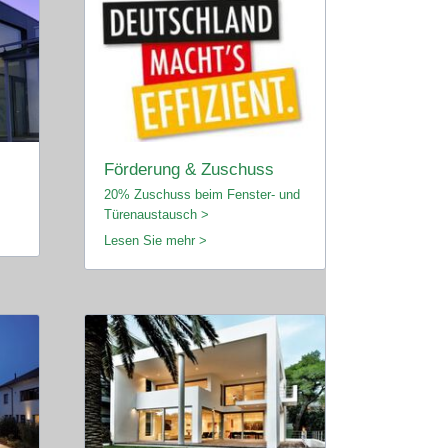
Förderung & Zuschuss
20% Zuschuss beim Fenster- und
Türenaustausch >
Lesen Sie mehr >