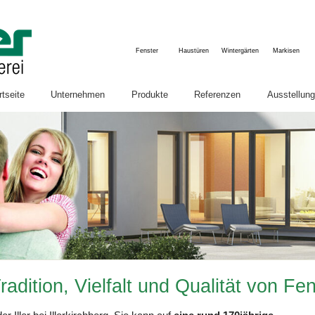
Fenster
Haustüren
Wintergärten
Markisen
rtseite
Unternehmen
Produkte
Referenzen
Ausstellung
Semler-Aktuell
Fenster & Türen
Firmenbesic
Innenausbau
U
Karriere
Winter- & Sommergärten
Böden
Dachfenster
Innenausbau & Möbel
Zimmertüren & Schiebetüren
Tradition, Vielfalt und Qualität von F