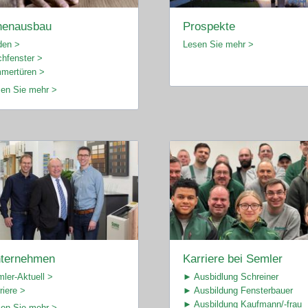
nenausbau
Prospekte
den >
Lesen Sie mehr >
hfenster >
mertüren >
en Sie mehr >
ternehmen
Karriere bei Semler
ler-Aktuell >
► Ausbidlung Schreiner
riere >
► Ausbildung Fensterbauer
► Ausbildung Kaufmann/-frau
en Sie mehr >