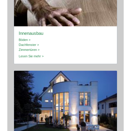
Innenausbau
Böden >
Dachfenster >
Zimmertüren >
Lesen Sie mehr >