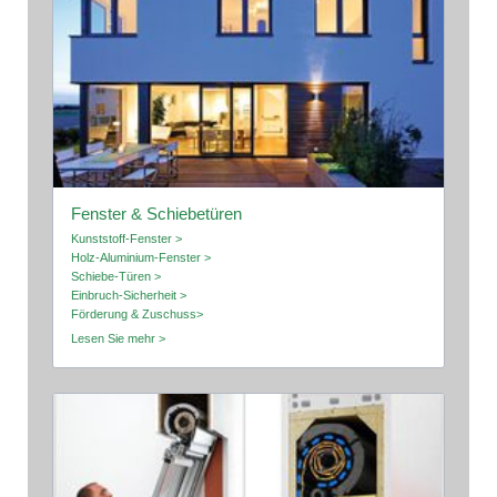
Fenster & Schiebetüren
Kunststoff-Fenster >
Holz-Aluminium-Fenster >
Schiebe-Türen >
Einbruch-Sicherheit >
Förderung & Zuschuss>
Lesen Sie mehr >