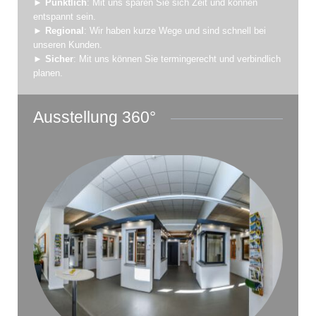
►
Pünktlich
: Mit uns sparen Sie sich Zeit und können
entspannt sein.
►
Regional
: Wir haben kurze Wege und sind schnell bei
unseren Kunden.
►
Sicher
: Mit uns können Sie termingerecht und verbindlich
planen.
Ausstellung 360°