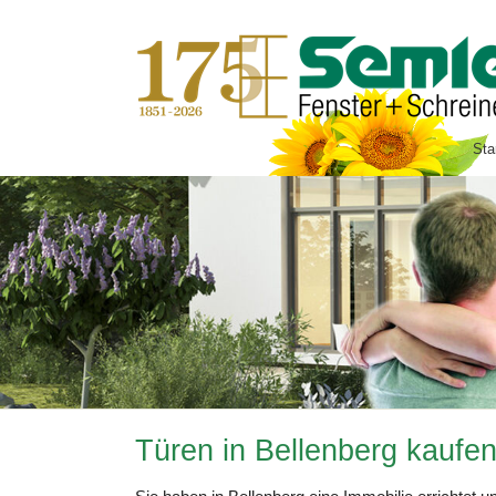
SUCHEN
Sta
Fenster & Türen
Fenster & Schiebe-Türen
Fensterpreise Online
Fensteraustausch
Haustüren
Winter- & Sommergärten
Markisen
Türen in Bellenberg kaufe