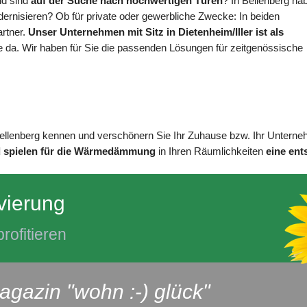
nd sind
auf der Suche nach hochwertigen Türen
? In Bellenberg ha
rnisieren? Ob für private oder gewerbliche Zwecke: In beiden
artner.
Unser Unternehmen mit Sitz in Dietenheim/Iller ist als
e da. Wir haben für Sie die passenden Lösungen für zeitgenössische
Bellenberg kennen und verschönern Sie Ihr Zuhause bzw. Ihr Unterneh
 spielen für die Wärmedämmung
in Ihren Räumlichkeiten
eine ent
vierung
rofitieren
agazin "wohn :-) glück"