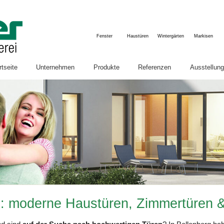
Fenster
Haustüren
Wintergärten
Markisen
rtseite
Unternehmen
Produkte
Referenzen
Ausstellung
Semler-Aktuell
Fenster & Türen
Firmenbesic
Innenausbau
U
Karriere
Winter- & Sommergärten
Böden
Dachfenster
Innenausbau & Möbel
Zimmertüren & Schiebetüren
n: moderne Haustüren, Zimmertüren 