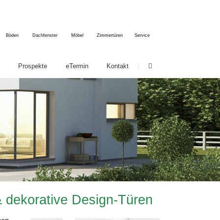
Böden
Dachfenster
Möbel
Zimmertüren
Service
Navigation
Prospekte
eTermin
Kontakt
überspringen
htigung
nser Service für Sie
Beratung & Ausstellung
Reparatur-Service
Herstellung & Produktion
Einbau & Montage
FAQ
& dekorative Design-Türen