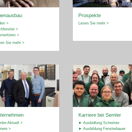
nenausbau
Prospekte
den >
Lesen Sie mehr >
hfenster >
mertüren >
en Sie mehr >
ternehmen
Karriere bei Semler
ler-Aktuell >
► Ausbidlung Schreiner
riere >
► Ausbildung Fensterbauer