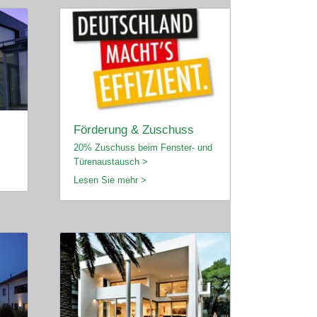
Förderung & Zuschuss
20% Zuschuss beim Fenster- und
Türenaustausch >
Lesen Sie mehr >